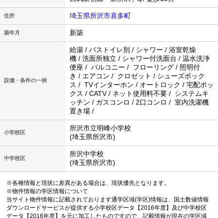
埼玉県所沢市喜多町
住所
新築
築年月
給湯 / バストイレ別 / シャワー / 浴室乾燥
機 / 洗面所独立 / シャワー付洗面台 / 温水洗浄
便座 / バルコニー / フローリング / 照明付
き / エアコン / クロゼット / シューズボック
設備・条件の一例
ス / TVインターホン / オートロック / 宅配ボッ
クス / CATV / ネット使用料不要 / システムキ
ッチン / ガスコンロ / 2口コンロ / 室内洗濯機
置き場 /
所沢市立明峰小学校
小学校区
(埼玉県所沢市)
所沢中学校
中学校区
(埼玉県所沢市)
※各種情報と現状に差異がある場合は、現状優先となります。
※物件情報の学区情報について
当サイト物件情報に記載されております通学区域(学区)情報は、国土数値情報
ダウンロードサービスが提供する小学校区データ【2016年度】及び中学校区
データ【2016年度】を元に加工したものですので、記載情報が現在の学区域