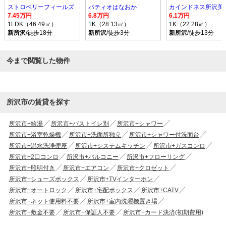
ストロベリーフィールズ
パティオはなおか
カインドネス所沢美
7.45万円
6.8万円
6.1万円
1LDK（46.49㎡）
1K（28.13㎡）
1K（22.28㎡）
新所沢
/徒歩18分
新所沢
/徒歩3分
新所沢
/徒歩13分
今まで閲覧した物件
所沢市の賃貸を探す
所沢市+給湯
所沢市+バストイレ別
所沢市+シャワー
所沢市+浴室乾燥機
所沢市+洗面所独立
所沢市+シャワー付洗面台
所沢市+温水洗浄便座
所沢市+システムキッチン
所沢市+ガスコンロ
所沢市+2口コンロ
所沢市+バルコニー
所沢市+フローリング
所沢市+照明付き
所沢市+エアコン
所沢市+クロゼット
所沢市+シューズボックス
所沢市+TVインターホン
所沢市+オートロック
所沢市+宅配ボックス
所沢市+CATV
所沢市+ネット使用料不要
所沢市+室内洗濯機置き場
所沢市+敷金不要
所沢市+保証人不要
所沢市+カード決済(初期費用)