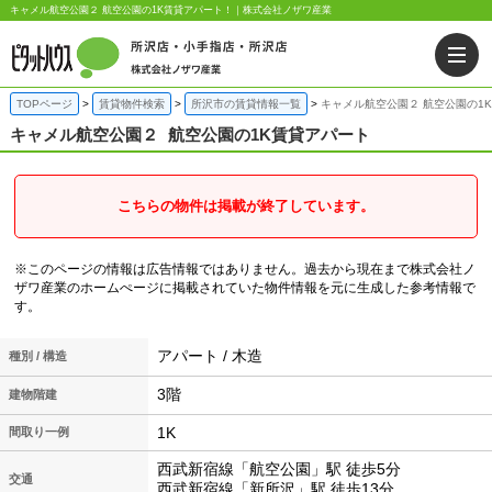
キャメル航空公園２ 航空公園の1K賃貸アパート！｜株式会社ノザワ産業
TOPページ
賃貸物件検索
所沢市の賃貸情報一覧
キャメル航空公園２ 航空公園の1
キャメル航空公園２
航空公園の1K賃貸アパート
こちらの物件は掲載が終了しています。
※このページの情報は広告情報ではありません。過去から現在まで株式会社ノ
ザワ産業のホームぺージに掲載されていた物件情報を元に生成した参考情報で
す。
アパート / 木造
種別 / 構造
3階
建物階建
1K
間取り一例
西武新宿線「航空公園」駅 徒歩5分
交通
西武新宿線「新所沢」駅 徒歩13分